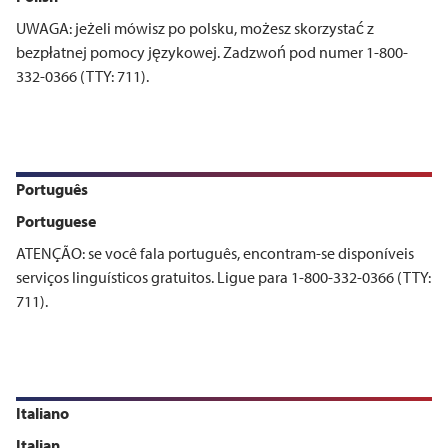
UWAGA: jeżeli mówisz po polsku, możesz skorzystać z
bezpłatnej pomocy językowej. Zadzwoń pod numer 1-800-
332-0366 (TTY: 711).
Português
Portuguese
ATENÇÃO: se você fala português, encontram-se disponíveis
serviços linguísticos gratuitos. Ligue para 1-800-332-0366 (TTY:
711).
Italiano
Italian