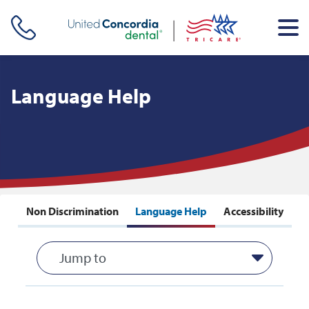
Skip header navigation and go straight to the page's main
content
Language Help
Non Discrimination
Language Help
Accessibility