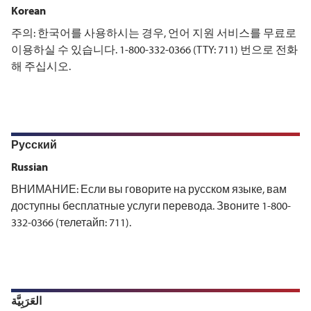
Korean
주의: 한국어를 사용하시는 경우, 언어 지원 서비스를 무료로
이용하실 수 있습니다. 1-800-332-0366 (TTY: 711) 번으로 전화
해 주십시오.
Русский
Russian
ВНИМАНИЕ: Если вы говорите на русском языке, вам
доступны бесплатные услуги перевода. Звоните 1-800-
332-0366 (телетайп: 711).
العَرَبِيَّة